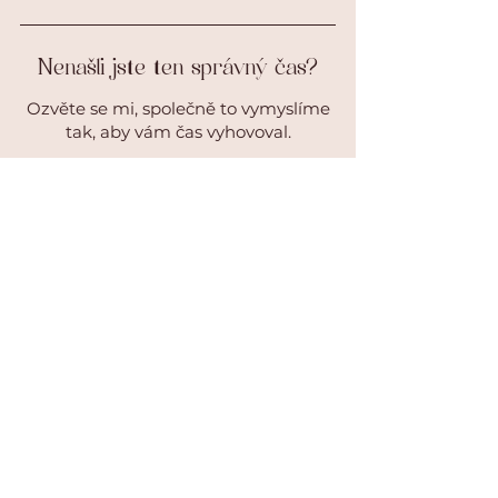
Nenašli jste ten správný čas?
Ozvěte se mi, společně to vymyslíme
tak, aby vám čas vyhovoval.
Kontakt
ADRESA
Partyzánská 7043
Zlín
KONTAKT
Tel:
722 956 117
Email:
info@janajordan.cz