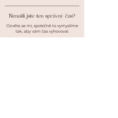
Nenašli jste ten správný čas?
Ozvěte se mi, společně to vymyslíme
tak, aby vám čas vyhovoval.
Kontakt
ADRESA
Partyzánská 7043
Zlín
KONTAKT
Tel:
722 956 117
Email:
info@janajordan.cz