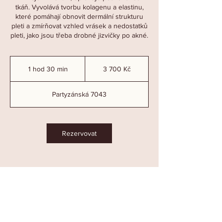
tkáň. Vyvolává tvorbu kolagenu a elastinu,
které pomáhají obnovit dermální strukturu
pleti a zmírňovat vzhled vrásek a nedostatků
pleti, jako jsou třeba drobné jizvičky po akné.
3 700
českých
1 hod 30 min
1
3 700 Kč
korun
h
o
Partyzánská 7043
3
0
m
i
Rezervovat
n
ADRESA
Partyzánská 7043
Zlín